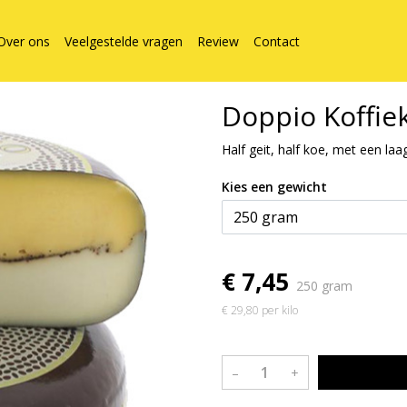
Over ons
Veelgestelde vragen
Review
Contact
Doppio Koffie
Half geit, half koe, met een laag
Kies een gewicht
€ 7,45
250 gram
€ 29,80 per kilo
–
+