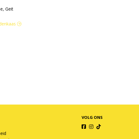
e, Geit
uidenkaas
VOLG ONS
heid